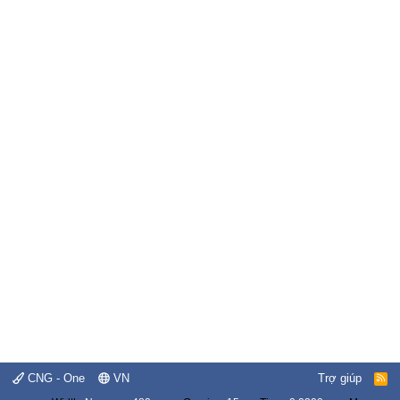
CNG - One
VN
Trợ giúp
R
S