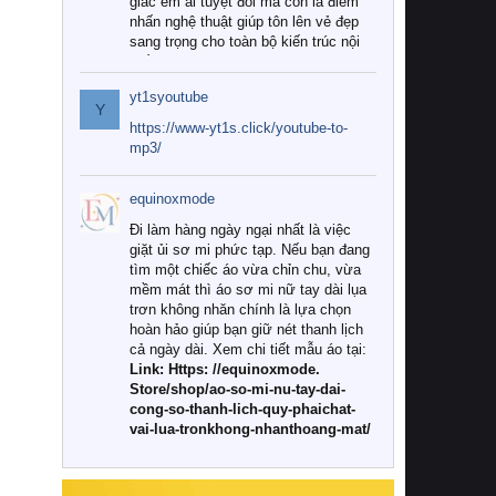
giác êm ái tuyệt đối mà còn là điểm
nhấn nghệ thuật giúp tôn lên vẻ đẹp
sang trọng cho toàn bộ kiến trúc nội
thất.
yt1syoutube
Tuy nhiên, giữa thị trường đa dạng
Y
với vô vàn thương hiệu và mẫu mã
https://www-yt1s.click/youtube-to-
như hiện nay, làm thế nào để chọn
mp3/
được những bộ chăn ga gối đệm cao
cấp thực sự chất lượng, phù hợp với
equinoxmode
khí hậu và nhu cầu sử dụng của gia
đình? Hãy cùng chúng tôi đi tìm lời
Đi làm hàng ngày ngại nhất là việc
giải đáp chi tiết qua bài viết dưới đây.
giặt ủi sơ mi phức tạp. Nếu bạn đang
tìm một chiếc áo vừa chỉn chu, vừa
1. Tại sao các gia đình hiện đại lại ưa
mềm mát thì áo sơ mi nữ tay dài lụa
chuộng chăn ga gối đệm cao cấp?
trơn không nhăn chính là lựa chọn
hoàn hảo giúp bạn giữ nét thanh lịch
Khác với các dòng sản phẩm thông
cả ngày dài. Xem chi tiết mẫu áo tại:
thường, những bộ chăn ga gối đệm
Link: Https: //equinoxmode.
cao cấp trải qua quy trình sản xuất
Store/shop/ao-so-mi-nu-tay-dai-
nghiêm ngặt từ khâu chọn lọc nguyên
cong-so-thanh-lich-quy-phaichat-
liệu tự nhiên đến công nghệ dệt
vai-lua-tronkhong-nhanthoang-mat/
nhuộm hiện đại không chứa hóa chất
độc hại. Khi sử dụng dòng sản phẩm
này, bạn sẽ cảm nhận rõ rệt sự khác