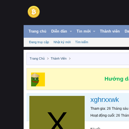
Trang chủ
Diễn đàn
Tin mới
Thành viên
Da
Đang truy cập
Nhật ký mới
Tìm kiếm
Trang Chủ
Thành Viên
Hướng dẫ
xghrxxwk
X
Tham gia
26 Tháng sáu
Hoạt động cuối
26 Thán
Bài viết