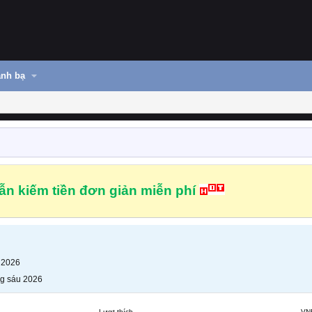
nh bạ
n kiếm tiền đơn giản miễn phí
 2026
g sáu 2026
Lượt thích
VN