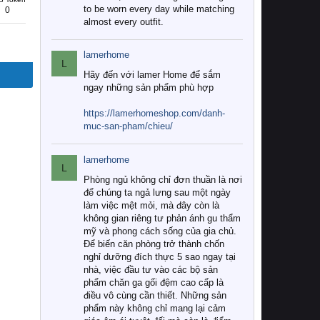
to be worn every day while matching
0
almost every outfit.
lamerhome
L
Hãy đến với lamer Home để sắm
ngay những sản phẩm phù hợp
https://lamerhomeshop.com/danh-
muc-san-pham/chieu/
lamerhome
L
Phòng ngủ không chỉ đơn thuần là nơi
để chúng ta ngả lưng sau một ngày
làm việc mệt mỏi, mà đây còn là
không gian riêng tư phản ánh gu thẩm
mỹ và phong cách sống của gia chủ.
Để biến căn phòng trở thành chốn
nghỉ dưỡng đích thực 5 sao ngay tại
nhà, việc đầu tư vào các bộ sản
phẩm chăn ga gối đệm cao cấp là
điều vô cùng cần thiết. Những sản
phẩm này không chỉ mang lại cảm