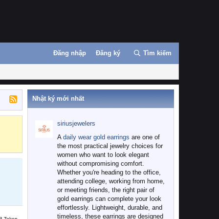
Đăng nhập
Đăng ký
Tìm kiếm
Nhật ký mới nhất
siriusjewelers
Binance
MEXC
A
daily wear gold earrings
are one of
the most practical jewelry choices for
women who want to look elegant
without compromising comfort.
Whether you're heading to the office,
attending college, working from home,
or meeting friends, the right pair of
gold earrings can complete your look
effortlessly. Lightweight, durable, and
timeless, these earrings are designed
B Token