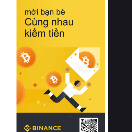
biệt từ bề mặt vải mềm mịn, khả năng
thoáng khí tuyệt vời cho đến độ đàn
hồi chuẩn xác của phần đệm nâng đỡ
cột sống.
Bên cạnh đó, việc lựa chọn các dòng
sản phẩm đạt chuẩn chất lượng quốc
tế còn giúp ngăn ngừa tình trạng kích
ứng da, hạn chế sự phát triển của vi
khuẩn và nấm mốc trong điều kiện
thời tiết nóng ẩm. Bạn có thể tìm hiểu
thêm các nghiên cứu khoa học về tác
động của giấc ngủ và môi trường
phòng ngủ đối với sức khỏe con
người tại Sleep Foundation (External
Link) để có cái nhìn toàn diện hơn.
2. Các tiêu chí vàng khi lựa chọn
chăn ga gối đệm cao cấp cho phòng
ngủ
Để sở hữu một bộ chăn ga gối đệm
cao cấp hoàn hảo cả về thẩm mỹ lẫn
công năng, người tiêu dùng cần cân
nhắc kỹ lưỡng các tiêu chí quan trọng