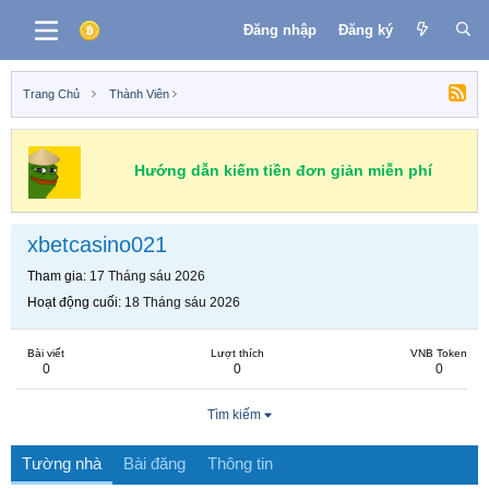
Đăng nhập
Đăng ký
Trang Chủ
Thành Viên
Hướng dẫn kiếm tiền đơn giản miễn phí
xbetcasino021
Tham gia
17 Tháng sáu 2026
Hoạt động cuối
18 Tháng sáu 2026
Bài viết
Lượt thích
VNB Token
0
0
0
Tìm kiếm
Tường nhà
Bài đăng
Thông tin