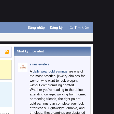
Đăng nhập
Đăng ký
Tìm kiếm
Nhật ký mới nhất
siriusjewelers
Binance
MEXC
A
daily wear gold earrings
are one of
the most practical jewelry choices for
women who want to look elegant
without compromising comfort.
Whether you're heading to the office,
attending college, working from home,
or meeting friends, the right pair of
gold earrings can complete your look
effortlessly. Lightweight, durable, and
timeless, these earrings are designed
B Token