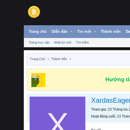
Trang chủ
Diễn đàn
Tin mới
Thành viên
Da
Đang truy cập
Nhật ký mới
Tìm kiếm
Trang Chủ
Thành Viên
Hướng dẫ
XardasEag
X
Tham gia
23 Tháng ba 
Hoạt động cuối
23 Thán
Bài viết