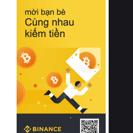
biệt từ bề mặt vải mềm mịn, khả năng
thoáng khí tuyệt vời cho đến độ đàn
hồi chuẩn xác của phần đệm nâng đỡ
cột sống.
Bên cạnh đó, việc lựa chọn các dòng
sản phẩm đạt chuẩn chất lượng quốc
tế còn giúp ngăn ngừa tình trạng kích
ứng da, hạn chế sự phát triển của vi
khuẩn và nấm mốc trong điều kiện
thời tiết nóng ẩm. Bạn có thể tìm hiểu
thêm các nghiên cứu khoa học về tác
động của giấc ngủ và môi trường
phòng ngủ đối với sức khỏe con
người tại Sleep Foundation (External
Link) để có cái nhìn toàn diện hơn.
2. Các tiêu chí vàng khi lựa chọn
chăn ga gối đệm cao cấp cho phòng
ngủ
Để sở hữu một bộ chăn ga gối đệm
cao cấp hoàn hảo cả về thẩm mỹ lẫn
công năng, người tiêu dùng cần cân
nhắc kỹ lưỡng các tiêu chí quan trọng