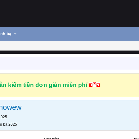
nh bạ
n kiếm tiền đơn giản miễn phí
enowew
2025
g ba 2025
Lượt thích
VN