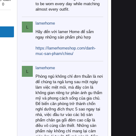
to be worn every day while matching
0
almost every outfit.
lamerhome
L
Hãy đến với lamer Home để sắm
ngay những sản phẩm phù hợp
https://lamerhomeshop.com/danh-
muc-san-pham/chieu/
lamerhome
L
Phòng ngủ không chỉ đơn thuần là nơi
để chúng ta ngả lưng sau một ngày
làm việc mệt mỏi, mà đây còn là
không gian riêng tư phản ánh gu thẩm
mỹ và phong cách sống của gia chủ.
Để biến căn phòng trở thành chốn
nghỉ dưỡng đích thực 5 sao ngay tại
nhà, việc đầu tư vào các bộ sản
phẩm chăn ga gối đệm cao cấp là
điều vô cùng cần thiết. Những sản
phẩm này không chỉ mang lại cảm