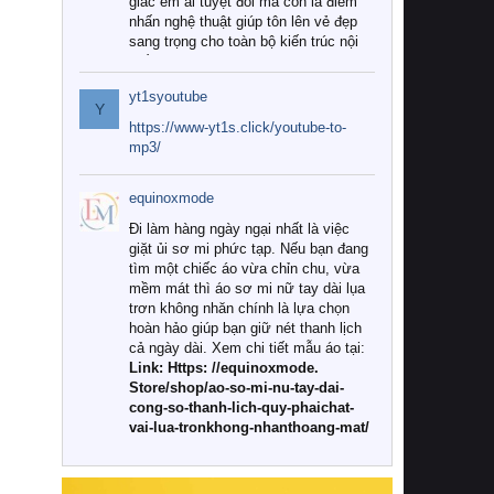
giác êm ái tuyệt đối mà còn là điểm
nhấn nghệ thuật giúp tôn lên vẻ đẹp
sang trọng cho toàn bộ kiến trúc nội
thất.
yt1syoutube
Tuy nhiên, giữa thị trường đa dạng
Y
với vô vàn thương hiệu và mẫu mã
https://www-yt1s.click/youtube-to-
như hiện nay, làm thế nào để chọn
mp3/
được những bộ chăn ga gối đệm cao
cấp thực sự chất lượng, phù hợp với
equinoxmode
khí hậu và nhu cầu sử dụng của gia
đình? Hãy cùng chúng tôi đi tìm lời
Đi làm hàng ngày ngại nhất là việc
giải đáp chi tiết qua bài viết dưới đây.
giặt ủi sơ mi phức tạp. Nếu bạn đang
tìm một chiếc áo vừa chỉn chu, vừa
1. Tại sao các gia đình hiện đại lại ưa
mềm mát thì áo sơ mi nữ tay dài lụa
chuộng chăn ga gối đệm cao cấp?
trơn không nhăn chính là lựa chọn
hoàn hảo giúp bạn giữ nét thanh lịch
Khác với các dòng sản phẩm thông
cả ngày dài. Xem chi tiết mẫu áo tại:
thường, những bộ chăn ga gối đệm
Link: Https: //equinoxmode.
cao cấp trải qua quy trình sản xuất
Store/shop/ao-so-mi-nu-tay-dai-
nghiêm ngặt từ khâu chọn lọc nguyên
cong-so-thanh-lich-quy-phaichat-
liệu tự nhiên đến công nghệ dệt
vai-lua-tronkhong-nhanthoang-mat/
nhuộm hiện đại không chứa hóa chất
độc hại. Khi sử dụng dòng sản phẩm
này, bạn sẽ cảm nhận rõ rệt sự khác