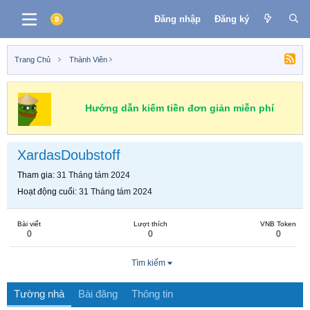
Đăng nhập
Đăng ký
Trang Chủ
Thành Viên
Hướng dẫn kiếm tiền đơn giản miễn phí
XardasDoubstoff
Tham gia
31 Tháng tám 2024
Hoạt động cuối
31 Tháng tám 2024
Bài viết
Lượt thích
VNB Token
0
0
0
Tìm kiếm
Tường nhà
Bài đăng
Thông tin