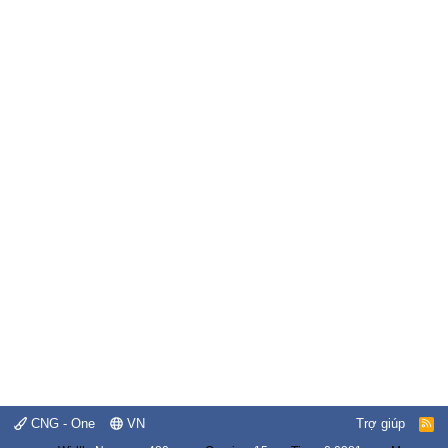
CNG - One
VN
Trợ giúp
R
S