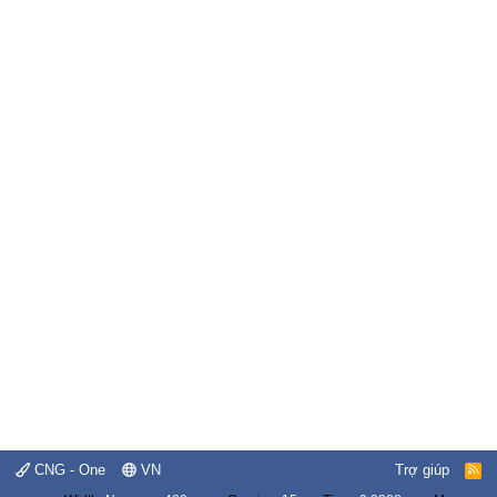
CNG - One
VN
Trợ giúp
R
S