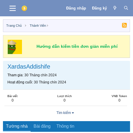
Đăng nhập
Đăng ký
Trang Chủ
Thành Viên
Hướng dẫn kiếm tiền đơn giản miễn phí
XardasAddishife
Tham gia
30 Tháng chín 2024
Hoạt động cuối
30 Tháng chín 2024
Bài viết
Lượt thích
VNB Token
0
0
0
Tìm kiếm
Tường nhà
Bài đăng
Thông tin