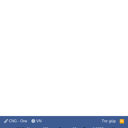
CNG - One
VN
Trợ giúp
R
S