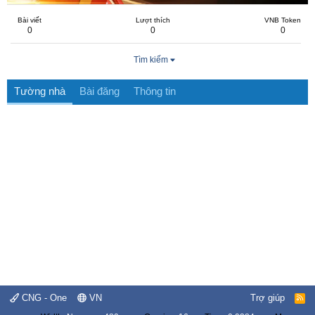
Bài viết
Lượt thích
VNB Token
0
0
0
Tìm kiếm
Tường nhà
Bài đăng
Thông tin
CNG - One
VN
Trợ giúp
R
S