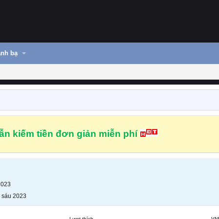
nh bạ
n kiếm tiền đơn giản miễn phí
2023
 sáu 2023
Lượt thích
VN