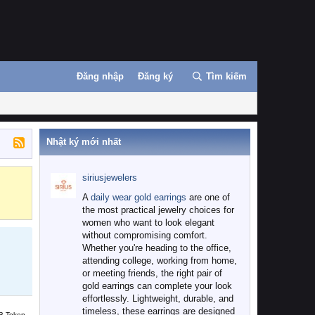
Đăng nhập
Đăng ký
Tìm kiếm
Nhật ký mới nhất
siriusjewelers
Binance
MEXC
A
daily wear gold earrings
are one of
the most practical jewelry choices for
women who want to look elegant
without compromising comfort.
Whether you're heading to the office,
attending college, working from home,
or meeting friends, the right pair of
gold earrings can complete your look
effortlessly. Lightweight, durable, and
timeless, these earrings are designed
B Token