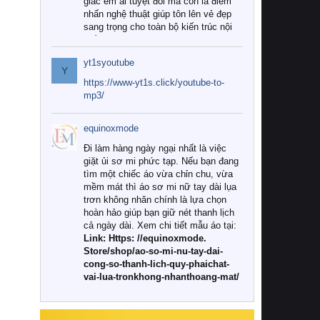
giác êm ái tuyệt đối mà còn là điểm
nhấn nghệ thuật giúp tôn lên vẻ đẹp
sang trọng cho toàn bộ kiến trúc nội
thất.
yt1syoutube
Tuy nhiên, giữa thị trường đa dạng
Y
với vô vàn thương hiệu và mẫu mã
https://www-yt1s.click/youtube-to-
như hiện nay, làm thế nào để chọn
mp3/
được những bộ chăn ga gối đệm cao
cấp thực sự chất lượng, phù hợp với
equinoxmode
khí hậu và nhu cầu sử dụng của gia
đình? Hãy cùng chúng tôi đi tìm lời
Đi làm hàng ngày ngại nhất là việc
giải đáp chi tiết qua bài viết dưới đây.
giặt ủi sơ mi phức tạp. Nếu bạn đang
tìm một chiếc áo vừa chỉn chu, vừa
1. Tại sao các gia đình hiện đại lại ưa
mềm mát thì áo sơ mi nữ tay dài lụa
chuộng chăn ga gối đệm cao cấp?
trơn không nhăn chính là lựa chọn
hoàn hảo giúp bạn giữ nét thanh lịch
Khác với các dòng sản phẩm thông
cả ngày dài. Xem chi tiết mẫu áo tại:
thường, những bộ chăn ga gối đệm
Link: Https: //equinoxmode.
cao cấp trải qua quy trình sản xuất
Store/shop/ao-so-mi-nu-tay-dai-
nghiêm ngặt từ khâu chọn lọc nguyên
cong-so-thanh-lich-quy-phaichat-
liệu tự nhiên đến công nghệ dệt
vai-lua-tronkhong-nhanthoang-mat/
nhuộm hiện đại không chứa hóa chất
độc hại. Khi sử dụng dòng sản phẩm
này, bạn sẽ cảm nhận rõ rệt sự khác