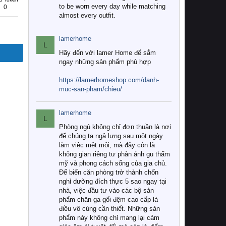
to be worn every day while matching
0
almost every outfit.
lamerhome
L
Hãy đến với lamer Home để sắm
ngay những sản phẩm phù hợp
https://lamerhomeshop.com/danh-
muc-san-pham/chieu/
lamerhome
L
Phòng ngủ không chỉ đơn thuần là nơi
để chúng ta ngả lưng sau một ngày
làm việc mệt mỏi, mà đây còn là
không gian riêng tư phản ánh gu thẩm
mỹ và phong cách sống của gia chủ.
Để biến căn phòng trở thành chốn
nghỉ dưỡng đích thực 5 sao ngay tại
nhà, việc đầu tư vào các bộ sản
phẩm chăn ga gối đệm cao cấp là
điều vô cùng cần thiết. Những sản
phẩm này không chỉ mang lại cảm