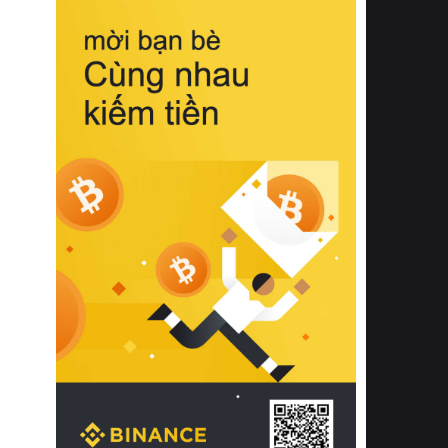
biệt từ bề mặt vải mềm mịn, khả năng
thoáng khí tuyệt vời cho đến độ đàn
hồi chuẩn xác của phần đệm nâng đỡ
cột sống.
Bên cạnh đó, việc lựa chọn các dòng
sản phẩm đạt chuẩn chất lượng quốc
tế còn giúp ngăn ngừa tình trạng kích
ứng da, hạn chế sự phát triển của vi
khuẩn và nấm mốc trong điều kiện
thời tiết nóng ẩm. Bạn có thể tìm hiểu
thêm các nghiên cứu khoa học về tác
động của giấc ngủ và môi trường
phòng ngủ đối với sức khỏe con
người tại Sleep Foundation (External
Link) để có cái nhìn toàn diện hơn.
2. Các tiêu chí vàng khi lựa chọn
chăn ga gối đệm cao cấp cho phòng
ngủ
Để sở hữu một bộ chăn ga gối đệm
cao cấp hoàn hảo cả về thẩm mỹ lẫn
công năng, người tiêu dùng cần cân
nhắc kỹ lưỡng các tiêu chí quan trọng