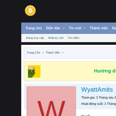
Trang chủ
Diễn đàn
Tin mới
Thành viên
Da
Đang truy cập
Nhật ký mới
Tìm kiếm
Trang Chủ
Thành Viên
Hướng dẫ
WyattAmits
W
Tham gia
3 Tháng sáu 
Hoạt động cuối
3 Tháng
Bài viết