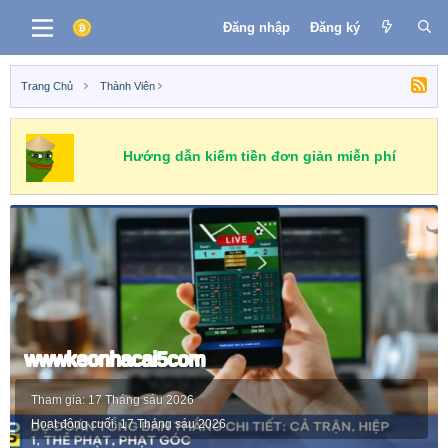
Đăng nhập
Đăng ký
Trang Chủ
Thành Viên
Hướng dẫn kiếm tiền đơn giản miễn phí
wwwkeonhacai5com
Tham gia
17 Tháng sáu 2026
Hoạt động cuối
17 Tháng sáu 2026