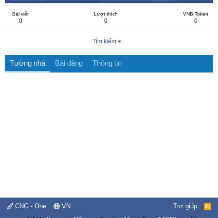
Bài viết
Lượt thích
VNB Token
0
0
0
Tìm kiếm
Tường nhà
Bài đăng
Thông tin
CNG - One
VN
Trợ giúp
R
S