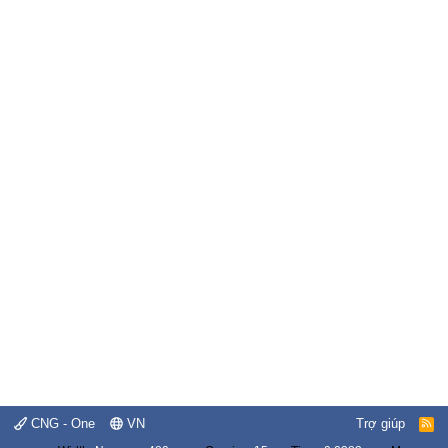
CNG - One
VN
Trợ giúp
R
S