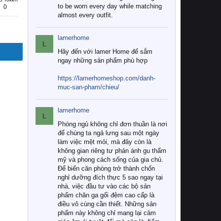
to be worn every day while matching
0
almost every outfit.
lamerhome
L
Hãy đến với lamer Home để sắm
ngay những sản phẩm phù hợp
https://lamerhomeshop.com/danh-
muc-san-pham/chieu/
lamerhome
L
Phòng ngủ không chỉ đơn thuần là nơi
để chúng ta ngả lưng sau một ngày
làm việc mệt mỏi, mà đây còn là
không gian riêng tư phản ánh gu thẩm
mỹ và phong cách sống của gia chủ.
Để biến căn phòng trở thành chốn
nghỉ dưỡng đích thực 5 sao ngay tại
nhà, việc đầu tư vào các bộ sản
phẩm chăn ga gối đệm cao cấp là
điều vô cùng cần thiết. Những sản
phẩm này không chỉ mang lại cảm