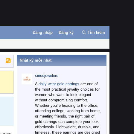
Đăng nhập
Đăng ký
Tìm kiếm
Nhật ký mới nhất
siriusjewelers
Binance
MEXC
A
daily wear gold earrings
are one of
the most practical jewelry choices for
women who want to look elegant
without compromising comfort.
Whether you're heading to the office,
attending college, working from home,
or meeting friends, the right pair of
gold earrings can complete your look
effortlessly. Lightweight, durable, and
timeless, these earrings are designed
B Token