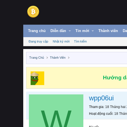
Trang chủ
Diễn đàn
Tin mới
Thành viên
Da
Đang truy cập
Nhật ký mới
Tìm kiếm
Trang Chủ
Thành Viên
Hướng dẫ
wpp06ui
W
Tham gia
18 Tháng hai
Hoạt động cuối
18 Thán
Bài viết