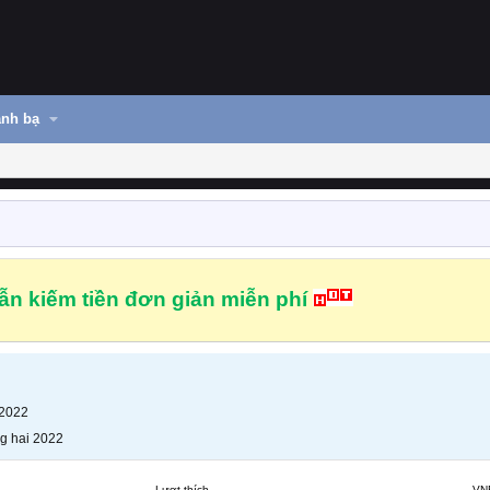
nh bạ
n kiếm tiền đơn giản miễn phí
 2022
g hai 2022
Lượt thích
VN