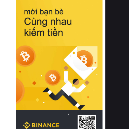
biệt từ bề mặt vải mềm mịn, khả năng
thoáng khí tuyệt vời cho đến độ đàn
hồi chuẩn xác của phần đệm nâng đỡ
cột sống.
Bên cạnh đó, việc lựa chọn các dòng
sản phẩm đạt chuẩn chất lượng quốc
tế còn giúp ngăn ngừa tình trạng kích
ứng da, hạn chế sự phát triển của vi
khuẩn và nấm mốc trong điều kiện
thời tiết nóng ẩm. Bạn có thể tìm hiểu
thêm các nghiên cứu khoa học về tác
động của giấc ngủ và môi trường
phòng ngủ đối với sức khỏe con
người tại Sleep Foundation (External
Link) để có cái nhìn toàn diện hơn.
2. Các tiêu chí vàng khi lựa chọn
chăn ga gối đệm cao cấp cho phòng
ngủ
Để sở hữu một bộ chăn ga gối đệm
cao cấp hoàn hảo cả về thẩm mỹ lẫn
công năng, người tiêu dùng cần cân
nhắc kỹ lưỡng các tiêu chí quan trọng