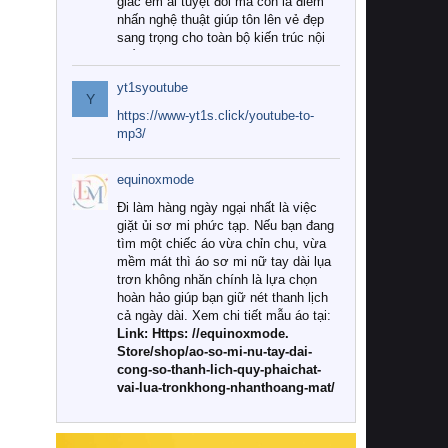
giác êm ái tuyệt đối mà còn là điểm
nhấn nghệ thuật giúp tôn lên vẻ đẹp
sang trọng cho toàn bộ kiến trúc nội
thất.
yt1syoutube
Tuy nhiên, giữa thị trường đa dạng
Y
với vô vàn thương hiệu và mẫu mã
https://www-yt1s.click/youtube-to-
như hiện nay, làm thế nào để chọn
mp3/
được những bộ chăn ga gối đệm cao
cấp thực sự chất lượng, phù hợp với
equinoxmode
khí hậu và nhu cầu sử dụng của gia
đình? Hãy cùng chúng tôi đi tìm lời
Đi làm hàng ngày ngại nhất là việc
giải đáp chi tiết qua bài viết dưới đây.
giặt ủi sơ mi phức tạp. Nếu bạn đang
tìm một chiếc áo vừa chỉn chu, vừa
1. Tại sao các gia đình hiện đại lại ưa
mềm mát thì áo sơ mi nữ tay dài lụa
chuộng chăn ga gối đệm cao cấp?
trơn không nhăn chính là lựa chọn
hoàn hảo giúp bạn giữ nét thanh lịch
Khác với các dòng sản phẩm thông
cả ngày dài. Xem chi tiết mẫu áo tại:
thường, những bộ chăn ga gối đệm
Link: Https: //equinoxmode.
cao cấp trải qua quy trình sản xuất
Store/shop/ao-so-mi-nu-tay-dai-
nghiêm ngặt từ khâu chọn lọc nguyên
cong-so-thanh-lich-quy-phaichat-
liệu tự nhiên đến công nghệ dệt
vai-lua-tronkhong-nhanthoang-mat/
nhuộm hiện đại không chứa hóa chất
độc hại. Khi sử dụng dòng sản phẩm
này, bạn sẽ cảm nhận rõ rệt sự khác