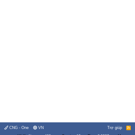
CNG - One
VN
Trợ giúp
R
S