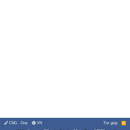
CNG - One
VN
Trợ giúp
R
S