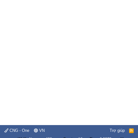
CNG - One
VN
Trợ giúp
R
S