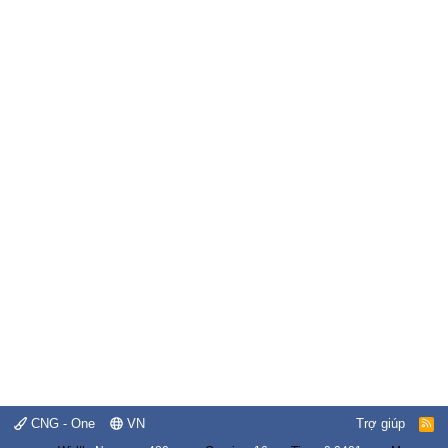
CNG - One
VN
Trợ giúp
R
S