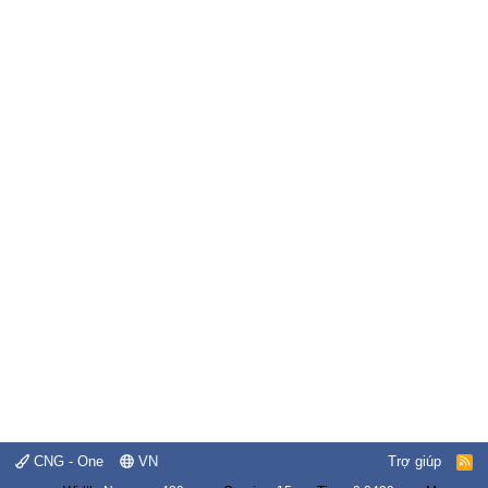
CNG - One
VN
Trợ giúp
R
S