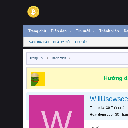
Trang chủ
Diễn đàn
Tin mới
Thành viên
Da
Đang truy cập
Nhật ký mới
Tìm kiếm
Trang Chủ
Thành Viên
Hướng dẫ
WillUsewsce
W
Tham gia
30 Tháng tám
Hoạt động cuối
30 Thán
Bài viết