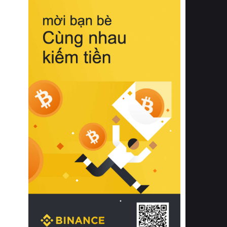
biệt từ bề mặt vải mềm mịn, khả năng
thoáng khí tuyệt vời cho đến độ đàn
hồi chuẩn xác của phần đệm nâng đỡ
cột sống.
Bên cạnh đó, việc lựa chọn các dòng
sản phẩm đạt chuẩn chất lượng quốc
tế còn giúp ngăn ngừa tình trạng kích
ứng da, hạn chế sự phát triển của vi
khuẩn và nấm mốc trong điều kiện
thời tiết nóng ẩm. Bạn có thể tìm hiểu
thêm các nghiên cứu khoa học về tác
động của giấc ngủ và môi trường
phòng ngủ đối với sức khỏe con
người tại Sleep Foundation (External
Link) để có cái nhìn toàn diện hơn.
2. Các tiêu chí vàng khi lựa chọn
chăn ga gối đệm cao cấp cho phòng
ngủ
Để sở hữu một bộ chăn ga gối đệm
cao cấp hoàn hảo cả về thẩm mỹ lẫn
công năng, người tiêu dùng cần cân
nhắc kỹ lưỡng các tiêu chí quan trọng