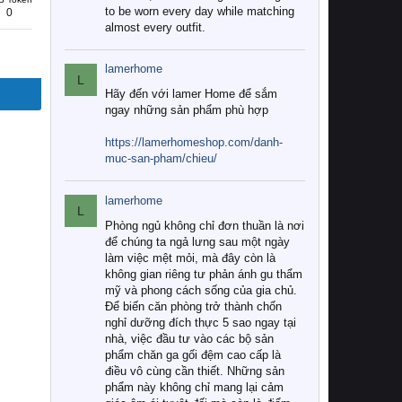
to be worn every day while matching
0
almost every outfit.
lamerhome
L
Hãy đến với lamer Home để sắm
ngay những sản phẩm phù hợp
https://lamerhomeshop.com/danh-
muc-san-pham/chieu/
lamerhome
L
Phòng ngủ không chỉ đơn thuần là nơi
để chúng ta ngả lưng sau một ngày
làm việc mệt mỏi, mà đây còn là
không gian riêng tư phản ánh gu thẩm
mỹ và phong cách sống của gia chủ.
Để biến căn phòng trở thành chốn
nghỉ dưỡng đích thực 5 sao ngay tại
nhà, việc đầu tư vào các bộ sản
phẩm chăn ga gối đệm cao cấp là
điều vô cùng cần thiết. Những sản
phẩm này không chỉ mang lại cảm