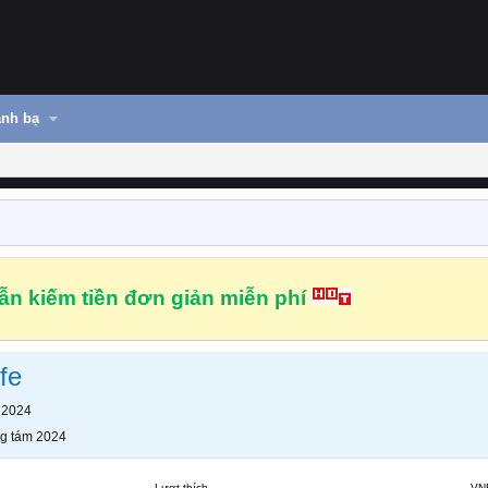
nh bạ
n kiếm tiền đơn giản miễn phí
fe
 2024
g tám 2024
Lượt thích
VN