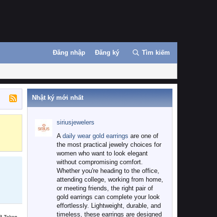
Đăng nhập
Đăng ký
Tìm kiếm
Nhật ký mới nhất
siriusjewelers
Binance
MEXC
A
daily wear gold earrings
are one of
the most practical jewelry choices for
women who want to look elegant
without compromising comfort.
Whether you're heading to the office,
attending college, working from home,
or meeting friends, the right pair of
gold earrings can complete your look
effortlessly. Lightweight, durable, and
timeless, these earrings are designed
B Token