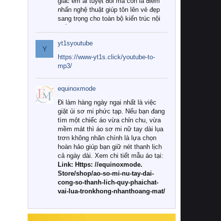
giác êm ái tuyệt đối mà còn là điểm
nhấn nghệ thuật giúp tôn lên vẻ đẹp
sang trọng cho toàn bộ kiến trúc nội
thất.
yt1syoutube
Tuy nhiên, giữa thị trường đa dạng
Y
với vô vàn thương hiệu và mẫu mã
https://www-yt1s.click/youtube-to-
như hiện nay, làm thế nào để chọn
mp3/
được những bộ chăn ga gối đệm cao
cấp thực sự chất lượng, phù hợp với
equinoxmode
khí hậu và nhu cầu sử dụng của gia
đình? Hãy cùng chúng tôi đi tìm lời
Đi làm hàng ngày ngại nhất là việc
giải đáp chi tiết qua bài viết dưới đây.
giặt ủi sơ mi phức tạp. Nếu bạn đang
tìm một chiếc áo vừa chỉn chu, vừa
1. Tại sao các gia đình hiện đại lại ưa
mềm mát thì áo sơ mi nữ tay dài lụa
chuộng chăn ga gối đệm cao cấp?
trơn không nhăn chính là lựa chọn
hoàn hảo giúp bạn giữ nét thanh lịch
Khác với các dòng sản phẩm thông
cả ngày dài. Xem chi tiết mẫu áo tại:
thường, những bộ chăn ga gối đệm
Link: Https: //equinoxmode.
cao cấp trải qua quy trình sản xuất
Store/shop/ao-so-mi-nu-tay-dai-
nghiêm ngặt từ khâu chọn lọc nguyên
cong-so-thanh-lich-quy-phaichat-
liệu tự nhiên đến công nghệ dệt
vai-lua-tronkhong-nhanthoang-mat/
nhuộm hiện đại không chứa hóa chất
độc hại. Khi sử dụng dòng sản phẩm
này, bạn sẽ cảm nhận rõ rệt sự khác