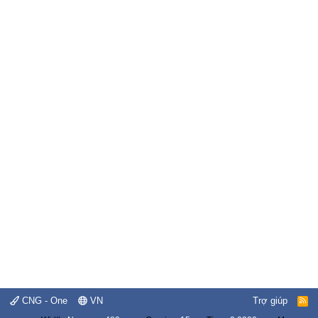
CNG - One
VN
Trợ giúp
R
S