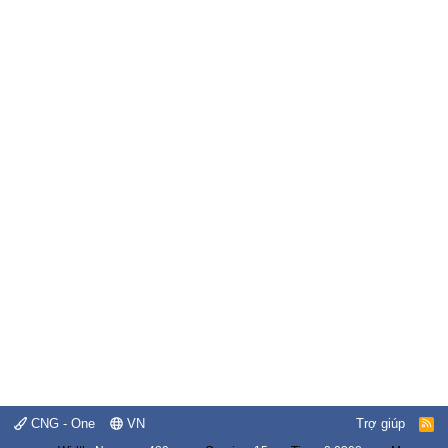
CNG - One
VN
Trợ giúp
R
S