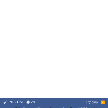
CNG - One
VN
Trợ giúp
R
S