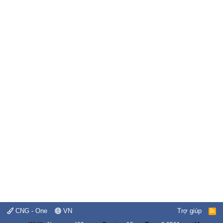
CNG - One
VN
Trợ giúp
R
S