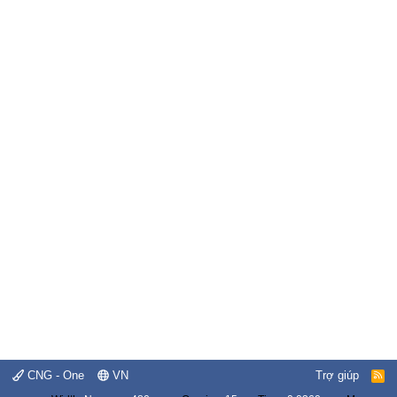
CNG - One
VN
Trợ giúp
R
S