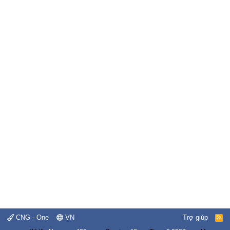
CNG - One
VN
Trợ giúp
R
S