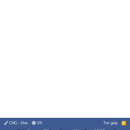
CNG - One
VN
Trợ giúp
R
S