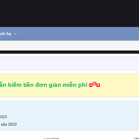
nh bạ
n kiếm tiền đơn giản miễn phí
2023
 sáu 2023
Lượt thích
VN