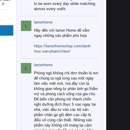
to be worn every day while matching
0
almost every outfit.
lamerhome
L
Hãy đến với lamer Home để sắm
ngay những sản phẩm phù hợp
https://lamerhomeshop.com/danh-
muc-san-pham/chieu/
lamerhome
L
Phòng ngủ không chỉ đơn thuần là nơi
để chúng ta ngả lưng sau một ngày
làm việc mệt mỏi, mà đây còn là
không gian riêng tư phản ánh gu thẩm
mỹ và phong cách sống của gia chủ.
Để biến căn phòng trở thành chốn
nghỉ dưỡng đích thực 5 sao ngay tại
nhà, việc đầu tư vào các bộ sản
phẩm chăn ga gối đệm cao cấp là
điều vô cùng cần thiết. Những sản
phẩm này không chỉ mang lại cảm