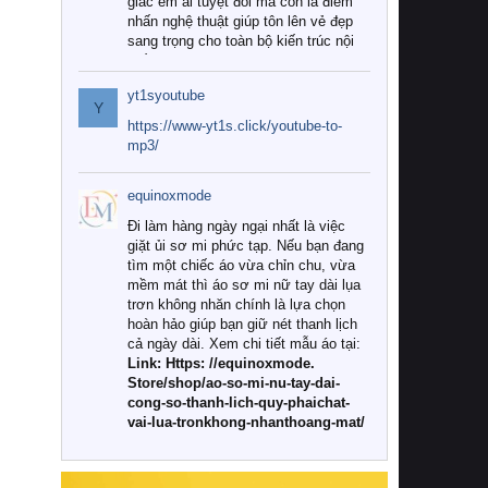
giác êm ái tuyệt đối mà còn là điểm
nhấn nghệ thuật giúp tôn lên vẻ đẹp
sang trọng cho toàn bộ kiến trúc nội
thất.
yt1syoutube
Tuy nhiên, giữa thị trường đa dạng
Y
với vô vàn thương hiệu và mẫu mã
https://www-yt1s.click/youtube-to-
như hiện nay, làm thế nào để chọn
mp3/
được những bộ chăn ga gối đệm cao
cấp thực sự chất lượng, phù hợp với
equinoxmode
khí hậu và nhu cầu sử dụng của gia
đình? Hãy cùng chúng tôi đi tìm lời
Đi làm hàng ngày ngại nhất là việc
giải đáp chi tiết qua bài viết dưới đây.
giặt ủi sơ mi phức tạp. Nếu bạn đang
tìm một chiếc áo vừa chỉn chu, vừa
1. Tại sao các gia đình hiện đại lại ưa
mềm mát thì áo sơ mi nữ tay dài lụa
chuộng chăn ga gối đệm cao cấp?
trơn không nhăn chính là lựa chọn
hoàn hảo giúp bạn giữ nét thanh lịch
Khác với các dòng sản phẩm thông
cả ngày dài. Xem chi tiết mẫu áo tại:
thường, những bộ chăn ga gối đệm
Link: Https: //equinoxmode.
cao cấp trải qua quy trình sản xuất
Store/shop/ao-so-mi-nu-tay-dai-
nghiêm ngặt từ khâu chọn lọc nguyên
cong-so-thanh-lich-quy-phaichat-
liệu tự nhiên đến công nghệ dệt
vai-lua-tronkhong-nhanthoang-mat/
nhuộm hiện đại không chứa hóa chất
độc hại. Khi sử dụng dòng sản phẩm
này, bạn sẽ cảm nhận rõ rệt sự khác