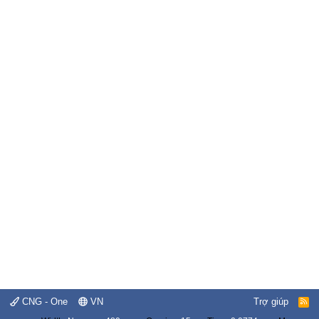
CNG - One
VN
Trợ giúp
R
S