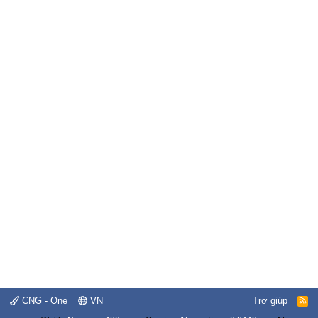
CNG - One
VN
Trợ giúp
R
S