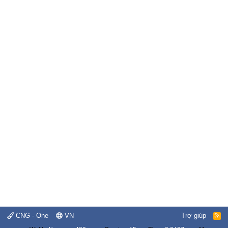
CNG - One
VN
Trợ giúp
R
S