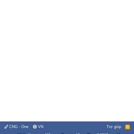
CNG - One
VN
Trợ giúp
R
S