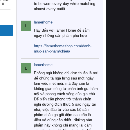
to be worn every day while matching
0
almost every outfit.
lamerhome
L
Hãy đến với lamer Home để sắm
ngay những sản phẩm phù hợp
https://lamerhomeshop.com/danh-
muc-san-pham/chieu/
lamerhome
L
Phòng ngủ không chỉ đơn thuần là nơi
để chúng ta ngả lưng sau một ngày
làm việc mệt mỏi, mà đây còn là
không gian riêng tư phản ánh gu thẩm
mỹ và phong cách sống của gia chủ.
Để biến căn phòng trở thành chốn
nghỉ dưỡng đích thực 5 sao ngay tại
nhà, việc đầu tư vào các bộ sản
phẩm chăn ga gối đệm cao cấp là
điều vô cùng cần thiết. Những sản
phẩm này không chỉ mang lại cảm