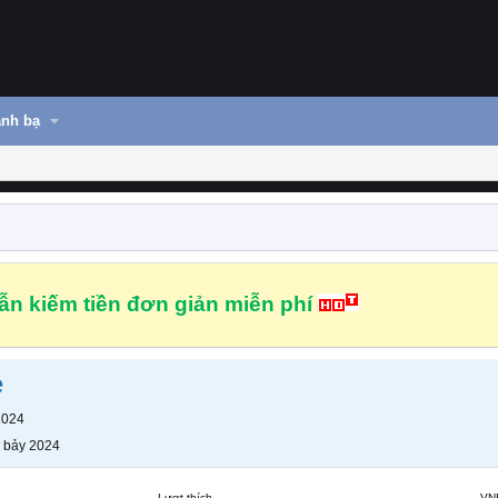
nh bạ
n kiếm tiền đơn giản miễn phí
e
2024
 bảy 2024
Lượt thích
VN