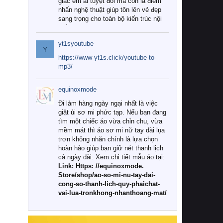
giác êm ái tuyệt đối mà còn là điểm
nhấn nghệ thuật giúp tôn lên vẻ đẹp
sang trọng cho toàn bộ kiến trúc nội
thất.
yt1syoutube
Tuy nhiên, giữa thị trường đa dạng
Y
với vô vàn thương hiệu và mẫu mã
https://www-yt1s.click/youtube-to-
như hiện nay, làm thế nào để chọn
mp3/
được những bộ chăn ga gối đệm cao
cấp thực sự chất lượng, phù hợp với
equinoxmode
khí hậu và nhu cầu sử dụng của gia
đình? Hãy cùng chúng tôi đi tìm lời
Đi làm hàng ngày ngại nhất là việc
giải đáp chi tiết qua bài viết dưới đây.
giặt ủi sơ mi phức tạp. Nếu bạn đang
tìm một chiếc áo vừa chỉn chu, vừa
1. Tại sao các gia đình hiện đại lại ưa
mềm mát thì áo sơ mi nữ tay dài lụa
chuộng chăn ga gối đệm cao cấp?
trơn không nhăn chính là lựa chọn
hoàn hảo giúp bạn giữ nét thanh lịch
Khác với các dòng sản phẩm thông
cả ngày dài. Xem chi tiết mẫu áo tại:
thường, những bộ chăn ga gối đệm
Link: Https: //equinoxmode.
cao cấp trải qua quy trình sản xuất
Store/shop/ao-so-mi-nu-tay-dai-
nghiêm ngặt từ khâu chọn lọc nguyên
cong-so-thanh-lich-quy-phaichat-
liệu tự nhiên đến công nghệ dệt
vai-lua-tronkhong-nhanthoang-mat/
nhuộm hiện đại không chứa hóa chất
độc hại. Khi sử dụng dòng sản phẩm
này, bạn sẽ cảm nhận rõ rệt sự khác