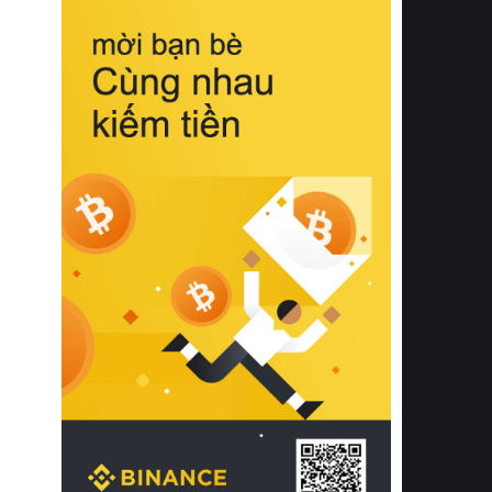
biệt từ bề mặt vải mềm mịn, khả năng
thoáng khí tuyệt vời cho đến độ đàn
hồi chuẩn xác của phần đệm nâng đỡ
cột sống.
Bên cạnh đó, việc lựa chọn các dòng
sản phẩm đạt chuẩn chất lượng quốc
tế còn giúp ngăn ngừa tình trạng kích
ứng da, hạn chế sự phát triển của vi
khuẩn và nấm mốc trong điều kiện
thời tiết nóng ẩm. Bạn có thể tìm hiểu
thêm các nghiên cứu khoa học về tác
động của giấc ngủ và môi trường
phòng ngủ đối với sức khỏe con
người tại Sleep Foundation (External
Link) để có cái nhìn toàn diện hơn.
2. Các tiêu chí vàng khi lựa chọn
chăn ga gối đệm cao cấp cho phòng
ngủ
Để sở hữu một bộ chăn ga gối đệm
cao cấp hoàn hảo cả về thẩm mỹ lẫn
công năng, người tiêu dùng cần cân
nhắc kỹ lưỡng các tiêu chí quan trọng