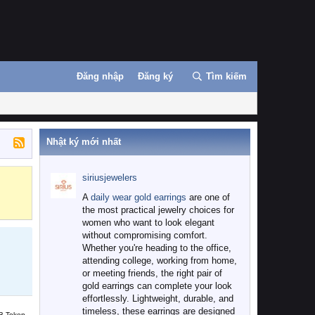
Đăng nhập
Đăng ký
Tìm kiếm
Nhật ký mới nhất
siriusjewelers
Binance
MEXC
A
daily wear gold earrings
are one of
the most practical jewelry choices for
women who want to look elegant
without compromising comfort.
Whether you're heading to the office,
attending college, working from home,
or meeting friends, the right pair of
gold earrings can complete your look
effortlessly. Lightweight, durable, and
timeless, these earrings are designed
B Token