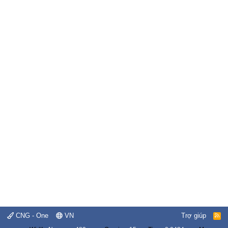
CNG - One
VN
Trợ giúp
R
S