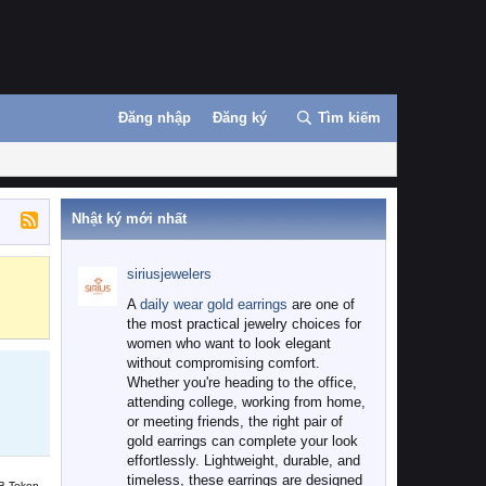
Đăng nhập
Đăng ký
Tìm kiếm
Nhật ký mới nhất
siriusjewelers
Binance
MEXC
A
daily wear gold earrings
are one of
the most practical jewelry choices for
women who want to look elegant
without compromising comfort.
Whether you're heading to the office,
attending college, working from home,
or meeting friends, the right pair of
gold earrings can complete your look
effortlessly. Lightweight, durable, and
timeless, these earrings are designed
B Token