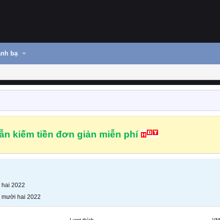
nh bạ
n kiếm tiền đơn giản miễn phí
 hai 2022
 mười hai 2022
Lượt thích
VN