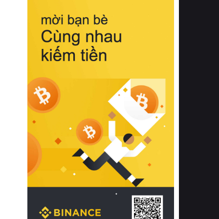
biệt từ bề mặt vải mềm mịn, khả năng
thoáng khí tuyệt vời cho đến độ đàn
hồi chuẩn xác của phần đệm nâng đỡ
cột sống.
Bên cạnh đó, việc lựa chọn các dòng
sản phẩm đạt chuẩn chất lượng quốc
tế còn giúp ngăn ngừa tình trạng kích
ứng da, hạn chế sự phát triển của vi
khuẩn và nấm mốc trong điều kiện
thời tiết nóng ẩm. Bạn có thể tìm hiểu
thêm các nghiên cứu khoa học về tác
động của giấc ngủ và môi trường
phòng ngủ đối với sức khỏe con
người tại Sleep Foundation (External
Link) để có cái nhìn toàn diện hơn.
2. Các tiêu chí vàng khi lựa chọn
chăn ga gối đệm cao cấp cho phòng
ngủ
Để sở hữu một bộ chăn ga gối đệm
cao cấp hoàn hảo cả về thẩm mỹ lẫn
công năng, người tiêu dùng cần cân
nhắc kỹ lưỡng các tiêu chí quan trọng