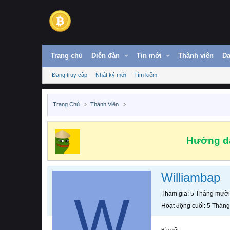
Trang chủ
Diễn đàn
Tin mới
Thành viên
Da
Đang truy cập
Nhật ký mới
Tìm kiếm
Trang Chủ
Thành Viên
Hướng dẫ
Williambap
W
Tham gia
5 Tháng mười
Hoạt động cuối
5 Tháng
Bài viết