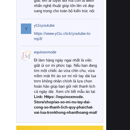
giác êm ái tuyệt đối mà còn là điểm
nhấn nghệ thuật giúp tôn lên vẻ đẹp
sang trọng cho toàn bộ kiến trúc nội
thất.
yt1syoutube
Tuy nhiên, giữa thị trường đa dạng
Y
với vô vàn thương hiệu và mẫu mã
https://www-yt1s.click/youtube-to-
như hiện nay, làm thế nào để chọn
mp3/
được những bộ chăn ga gối đệm cao
cấp thực sự chất lượng, phù hợp với
equinoxmode
khí hậu và nhu cầu sử dụng của gia
đình? Hãy cùng chúng tôi đi tìm lời
Đi làm hàng ngày ngại nhất là việc
giải đáp chi tiết qua bài viết dưới đây.
giặt ủi sơ mi phức tạp. Nếu bạn đang
tìm một chiếc áo vừa chỉn chu, vừa
1. Tại sao các gia đình hiện đại lại ưa
mềm mát thì áo sơ mi nữ tay dài lụa
chuộng chăn ga gối đệm cao cấp?
trơn không nhăn chính là lựa chọn
hoàn hảo giúp bạn giữ nét thanh lịch
Khác với các dòng sản phẩm thông
cả ngày dài. Xem chi tiết mẫu áo tại:
thường, những bộ chăn ga gối đệm
Link: Https: //equinoxmode.
cao cấp trải qua quy trình sản xuất
Store/shop/ao-so-mi-nu-tay-dai-
nghiêm ngặt từ khâu chọn lọc nguyên
cong-so-thanh-lich-quy-phaichat-
liệu tự nhiên đến công nghệ dệt
vai-lua-tronkhong-nhanthoang-mat/
nhuộm hiện đại không chứa hóa chất
độc hại. Khi sử dụng dòng sản phẩm
này, bạn sẽ cảm nhận rõ rệt sự khác