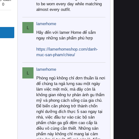
to be worn every day while matching
0
almost every outfit.
lamerhome
L
Hãy đến với lamer Home để sắm
ngay những sản phẩm phù hợp
https://lamerhomeshop.com/danh-
muc-san-pham/chieu/
lamerhome
L
Phòng ngủ không chỉ đơn thuần là nơi
để chúng ta ngả lưng sau một ngày
làm việc mệt mỏi, mà đây còn là
không gian riêng tư phản ánh gu thẩm
mỹ và phong cách sống của gia chủ.
Để biến căn phòng trở thành chốn
nghỉ dưỡng đích thực 5 sao ngay tại
nhà, việc đầu tư vào các bộ sản
phẩm chăn ga gối đệm cao cấp là
điều vô cùng cần thiết. Những sản
phẩm này không chỉ mang lại cảm