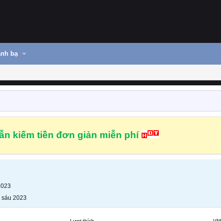
nh bạ
n kiếm tiền đơn giản miễn phí
2023
 sáu 2023
Lượt thích
VN