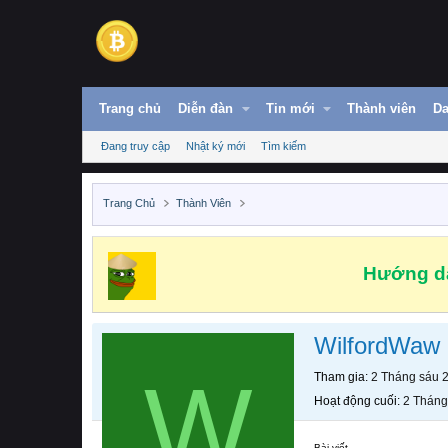
Trang chủ
Diễn đàn
Tin mới
Thành viên
Da
Đang truy cập
Nhật ký mới
Tìm kiếm
Trang Chủ
Thành Viên
Hướng dẫ
WilfordWaw
W
Tham gia
2 Tháng sáu 
Hoạt động cuối
2 Tháng
Bài viết