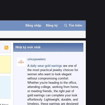
Đăng nhập
Đăng ký
Tìm kiếm
Nhật ký mới nhất
siriusjewelers
Binance
MEXC
A
daily wear gold earrings
are one of
the most practical jewelry choices for
women who want to look elegant
without compromising comfort.
Whether you're heading to the office,
attending college, working from home,
or meeting friends, the right pair of
gold earrings can complete your look
effortlessly. Lightweight, durable, and
timeless, these earrings are designed
B Token