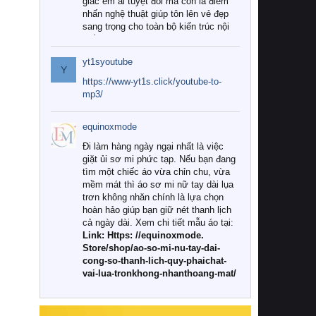
giác êm ái tuyệt đối mà còn là điểm
nhấn nghệ thuật giúp tôn lên vẻ đẹp
sang trọng cho toàn bộ kiến trúc nội
thất.
yt1syoutube
Tuy nhiên, giữa thị trường đa dạng
Y
với vô vàn thương hiệu và mẫu mã
https://www-yt1s.click/youtube-to-
như hiện nay, làm thế nào để chọn
mp3/
được những bộ chăn ga gối đệm cao
cấp thực sự chất lượng, phù hợp với
equinoxmode
khí hậu và nhu cầu sử dụng của gia
đình? Hãy cùng chúng tôi đi tìm lời
Đi làm hàng ngày ngại nhất là việc
giải đáp chi tiết qua bài viết dưới đây.
giặt ủi sơ mi phức tạp. Nếu bạn đang
tìm một chiếc áo vừa chỉn chu, vừa
1. Tại sao các gia đình hiện đại lại ưa
mềm mát thì áo sơ mi nữ tay dài lụa
chuộng chăn ga gối đệm cao cấp?
trơn không nhăn chính là lựa chọn
hoàn hảo giúp bạn giữ nét thanh lịch
Khác với các dòng sản phẩm thông
cả ngày dài. Xem chi tiết mẫu áo tại:
thường, những bộ chăn ga gối đệm
Link: Https: //equinoxmode.
cao cấp trải qua quy trình sản xuất
Store/shop/ao-so-mi-nu-tay-dai-
nghiêm ngặt từ khâu chọn lọc nguyên
cong-so-thanh-lich-quy-phaichat-
liệu tự nhiên đến công nghệ dệt
vai-lua-tronkhong-nhanthoang-mat/
nhuộm hiện đại không chứa hóa chất
độc hại. Khi sử dụng dòng sản phẩm
này, bạn sẽ cảm nhận rõ rệt sự khác