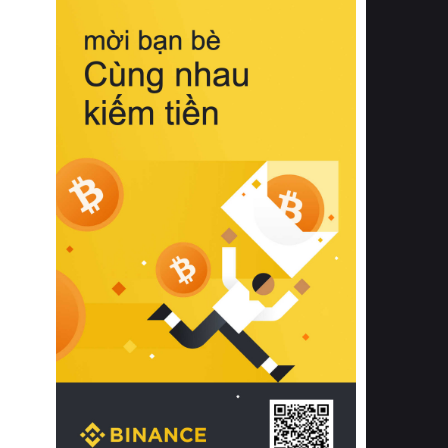
biệt từ bề mặt vải mềm mịn, khả năng
thoáng khí tuyệt vời cho đến độ đàn
hồi chuẩn xác của phần đệm nâng đỡ
cột sống.
Bên cạnh đó, việc lựa chọn các dòng
sản phẩm đạt chuẩn chất lượng quốc
tế còn giúp ngăn ngừa tình trạng kích
ứng da, hạn chế sự phát triển của vi
khuẩn và nấm mốc trong điều kiện
thời tiết nóng ẩm. Bạn có thể tìm hiểu
thêm các nghiên cứu khoa học về tác
động của giấc ngủ và môi trường
phòng ngủ đối với sức khỏe con
người tại Sleep Foundation (External
Link) để có cái nhìn toàn diện hơn.
2. Các tiêu chí vàng khi lựa chọn
chăn ga gối đệm cao cấp cho phòng
ngủ
Để sở hữu một bộ chăn ga gối đệm
cao cấp hoàn hảo cả về thẩm mỹ lẫn
công năng, người tiêu dùng cần cân
nhắc kỹ lưỡng các tiêu chí quan trọng