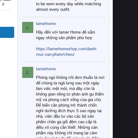
to be worn every day while matching
0
almost every outfit.
lamerhome
L
Hãy đến với lamer Home để sắm
ngay những sản phẩm phù hợp
https://lamerhomeshop.com/danh-
muc-san-pham/chieu/
lamerhome
L
Phòng ngủ không chỉ đơn thuần là nơi
để chúng ta ngả lưng sau một ngày
làm việc mệt mỏi, mà đây còn là
không gian riêng tư phản ánh gu thẩm
mỹ và phong cách sống của gia chủ.
Để biến căn phòng trở thành chốn
nghỉ dưỡng đích thực 5 sao ngay tại
nhà, việc đầu tư vào các bộ sản
phẩm chăn ga gối đệm cao cấp là
điều vô cùng cần thiết. Những sản
phẩm này không chỉ mang lại cảm