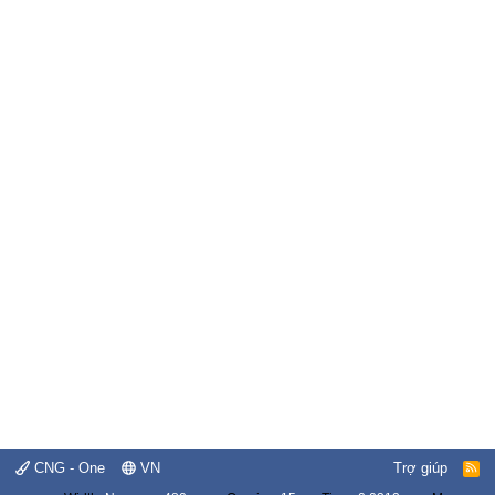
CNG - One
VN
Trợ giúp
R
S