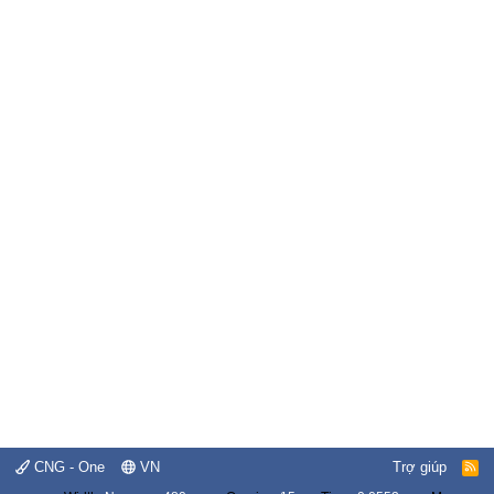
CNG - One
VN
Trợ giúp
R
S