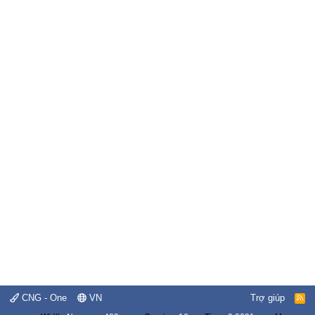
CNG - One
VN
Trợ giúp
R
S