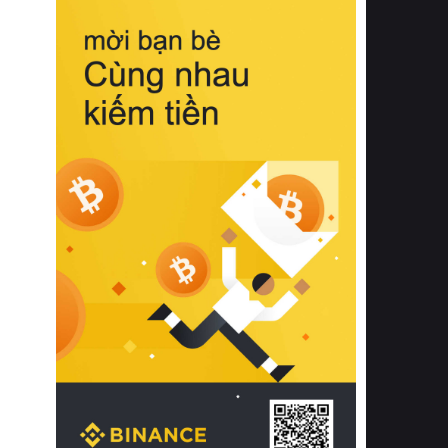
biệt từ bề mặt vải mềm mịn, khả năng
thoáng khí tuyệt vời cho đến độ đàn
hồi chuẩn xác của phần đệm nâng đỡ
cột sống.
Bên cạnh đó, việc lựa chọn các dòng
sản phẩm đạt chuẩn chất lượng quốc
tế còn giúp ngăn ngừa tình trạng kích
ứng da, hạn chế sự phát triển của vi
khuẩn và nấm mốc trong điều kiện
thời tiết nóng ẩm. Bạn có thể tìm hiểu
thêm các nghiên cứu khoa học về tác
động của giấc ngủ và môi trường
phòng ngủ đối với sức khỏe con
người tại Sleep Foundation (External
Link) để có cái nhìn toàn diện hơn.
2. Các tiêu chí vàng khi lựa chọn
chăn ga gối đệm cao cấp cho phòng
ngủ
Để sở hữu một bộ chăn ga gối đệm
cao cấp hoàn hảo cả về thẩm mỹ lẫn
công năng, người tiêu dùng cần cân
nhắc kỹ lưỡng các tiêu chí quan trọng