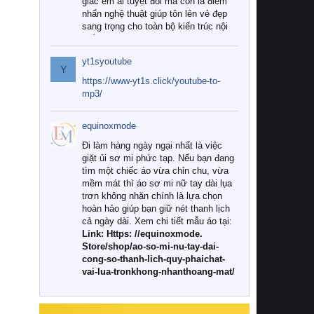
giác êm ái tuyệt đối mà còn là điểm
nhấn nghệ thuật giúp tôn lên vẻ đẹp
sang trọng cho toàn bộ kiến trúc nội
thất.
yt1syoutube
Tuy nhiên, giữa thị trường đa dạng
Y
với vô vàn thương hiệu và mẫu mã
https://www-yt1s.click/youtube-to-
như hiện nay, làm thế nào để chọn
mp3/
được những bộ chăn ga gối đệm cao
cấp thực sự chất lượng, phù hợp với
equinoxmode
khí hậu và nhu cầu sử dụng của gia
đình? Hãy cùng chúng tôi đi tìm lời
Đi làm hàng ngày ngại nhất là việc
giải đáp chi tiết qua bài viết dưới đây.
giặt ủi sơ mi phức tạp. Nếu bạn đang
tìm một chiếc áo vừa chỉn chu, vừa
1. Tại sao các gia đình hiện đại lại ưa
mềm mát thì áo sơ mi nữ tay dài lụa
chuộng chăn ga gối đệm cao cấp?
trơn không nhăn chính là lựa chọn
hoàn hảo giúp bạn giữ nét thanh lịch
Khác với các dòng sản phẩm thông
cả ngày dài. Xem chi tiết mẫu áo tại:
thường, những bộ chăn ga gối đệm
Link: Https: //equinoxmode.
cao cấp trải qua quy trình sản xuất
Store/shop/ao-so-mi-nu-tay-dai-
nghiêm ngặt từ khâu chọn lọc nguyên
cong-so-thanh-lich-quy-phaichat-
liệu tự nhiên đến công nghệ dệt
vai-lua-tronkhong-nhanthoang-mat/
nhuộm hiện đại không chứa hóa chất
độc hại. Khi sử dụng dòng sản phẩm
này, bạn sẽ cảm nhận rõ rệt sự khác