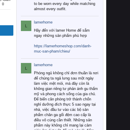
to be worn every day while matching
0
almost every outfit.
lamerhome
L
Hãy đến với lamer Home để sắm
ngay những sản phẩm phù hợp
https://lamerhomeshop.com/danh-
muc-san-pham/chieu/
lamerhome
L
Phòng ngủ không chỉ đơn thuần là nơi
để chúng ta ngả lưng sau một ngày
làm việc mệt mỏi, mà đây còn là
không gian riêng tư phản ánh gu thẩm
mỹ và phong cách sống của gia chủ.
Để biến căn phòng trở thành chốn
nghỉ dưỡng đích thực 5 sao ngay tại
nhà, việc đầu tư vào các bộ sản
phẩm chăn ga gối đệm cao cấp là
điều vô cùng cần thiết. Những sản
phẩm này không chỉ mang lại cảm