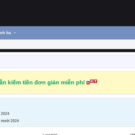
nh bạ
n kiếm tiền đơn giản miễn phí
 2024
 mười 2024
Lượt thích
VN