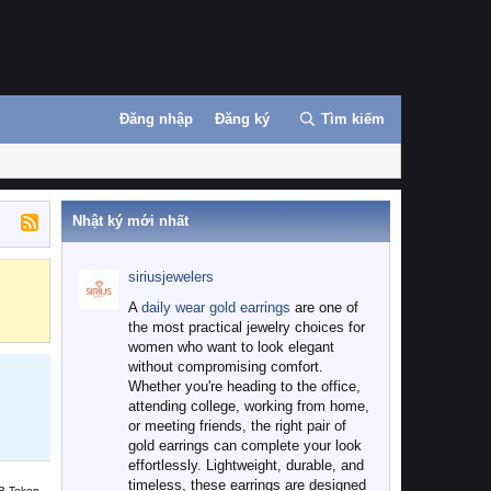
Đăng nhập
Đăng ký
Tìm kiếm
Nhật ký mới nhất
siriusjewelers
Binance
MEXC
A
daily wear gold earrings
are one of
the most practical jewelry choices for
women who want to look elegant
without compromising comfort.
Whether you're heading to the office,
attending college, working from home,
or meeting friends, the right pair of
gold earrings can complete your look
effortlessly. Lightweight, durable, and
timeless, these earrings are designed
B Token