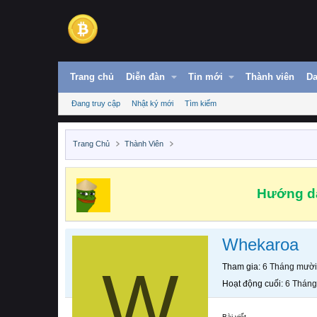
Trang chủ
Diễn đàn
Tin mới
Thành viên
Da
Đang truy cập
Nhật ký mới
Tìm kiếm
Trang Chủ
Thành Viên
Hướng dẫ
Whekaroa
W
Tham gia
6 Tháng mười
Hoạt động cuối
6 Tháng
Bài viết