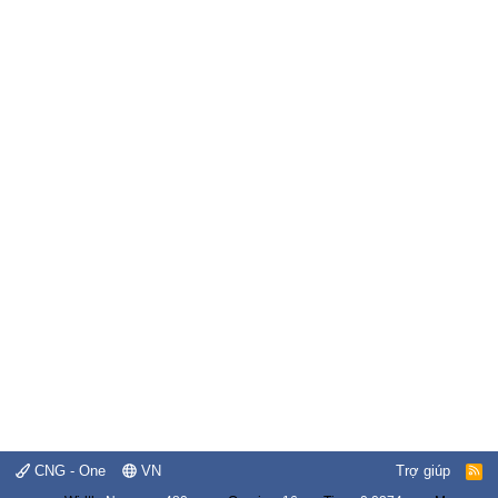
CNG - One
VN
Trợ giúp
R
S