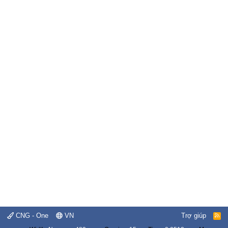
CNG - One
VN
Trợ giúp
R
S