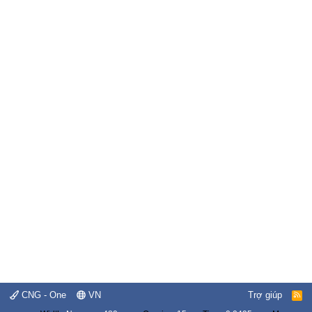
CNG - One
VN
Trợ giúp
R
S