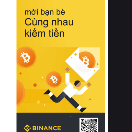
biệt từ bề mặt vải mềm mịn, khả năng
thoáng khí tuyệt vời cho đến độ đàn
hồi chuẩn xác của phần đệm nâng đỡ
cột sống.
Bên cạnh đó, việc lựa chọn các dòng
sản phẩm đạt chuẩn chất lượng quốc
tế còn giúp ngăn ngừa tình trạng kích
ứng da, hạn chế sự phát triển của vi
khuẩn và nấm mốc trong điều kiện
thời tiết nóng ẩm. Bạn có thể tìm hiểu
thêm các nghiên cứu khoa học về tác
động của giấc ngủ và môi trường
phòng ngủ đối với sức khỏe con
người tại Sleep Foundation (External
Link) để có cái nhìn toàn diện hơn.
2. Các tiêu chí vàng khi lựa chọn
chăn ga gối đệm cao cấp cho phòng
ngủ
Để sở hữu một bộ chăn ga gối đệm
cao cấp hoàn hảo cả về thẩm mỹ lẫn
công năng, người tiêu dùng cần cân
nhắc kỹ lưỡng các tiêu chí quan trọng