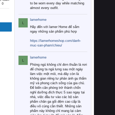
to be worn every day while matching
0
almost every outfit.
lamerhome
L
Hãy đến với lamer Home để sắm
ngay những sản phẩm phù hợp
https://lamerhomeshop.com/danh-
muc-san-pham/chieu/
lamerhome
L
Phòng ngủ không chỉ đơn thuần là nơi
để chúng ta ngả lưng sau một ngày
làm việc mệt mỏi, mà đây còn là
không gian riêng tư phản ánh gu thẩm
mỹ và phong cách sống của gia chủ.
Để biến căn phòng trở thành chốn
nghỉ dưỡng đích thực 5 sao ngay tại
nhà, việc đầu tư vào các bộ sản
phẩm chăn ga gối đệm cao cấp là
điều vô cùng cần thiết. Những sản
phẩm này không chỉ mang lại cảm