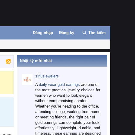
Đăng nhập
Đăng ký
Tìm kiếm
Nhật ký mới nhất
siriusjewelers
Binance
MEXC
A
daily wear gold earrings
are one of
the most practical jewelry choices for
women who want to look elegant
without compromising comfort.
Whether you're heading to the office,
attending college, working from home,
or meeting friends, the right pair of
gold earrings can complete your look
effortlessly. Lightweight, durable, and
timeless, these earrings are designed
B Token