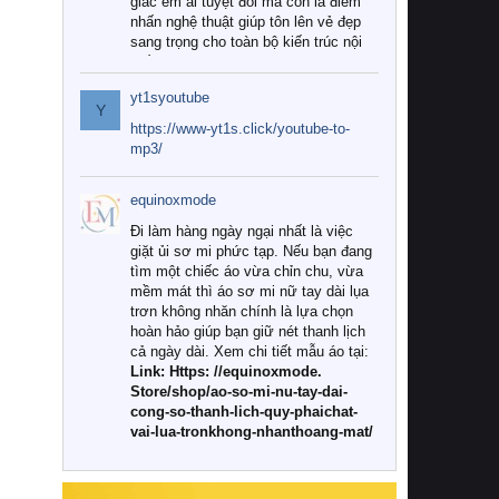
giác êm ái tuyệt đối mà còn là điểm
nhấn nghệ thuật giúp tôn lên vẻ đẹp
sang trọng cho toàn bộ kiến trúc nội
thất.
yt1syoutube
Tuy nhiên, giữa thị trường đa dạng
Y
với vô vàn thương hiệu và mẫu mã
https://www-yt1s.click/youtube-to-
như hiện nay, làm thế nào để chọn
mp3/
được những bộ chăn ga gối đệm cao
cấp thực sự chất lượng, phù hợp với
equinoxmode
khí hậu và nhu cầu sử dụng của gia
đình? Hãy cùng chúng tôi đi tìm lời
Đi làm hàng ngày ngại nhất là việc
giải đáp chi tiết qua bài viết dưới đây.
giặt ủi sơ mi phức tạp. Nếu bạn đang
tìm một chiếc áo vừa chỉn chu, vừa
1. Tại sao các gia đình hiện đại lại ưa
mềm mát thì áo sơ mi nữ tay dài lụa
chuộng chăn ga gối đệm cao cấp?
trơn không nhăn chính là lựa chọn
hoàn hảo giúp bạn giữ nét thanh lịch
Khác với các dòng sản phẩm thông
cả ngày dài. Xem chi tiết mẫu áo tại:
thường, những bộ chăn ga gối đệm
Link: Https: //equinoxmode.
cao cấp trải qua quy trình sản xuất
Store/shop/ao-so-mi-nu-tay-dai-
nghiêm ngặt từ khâu chọn lọc nguyên
cong-so-thanh-lich-quy-phaichat-
liệu tự nhiên đến công nghệ dệt
vai-lua-tronkhong-nhanthoang-mat/
nhuộm hiện đại không chứa hóa chất
độc hại. Khi sử dụng dòng sản phẩm
này, bạn sẽ cảm nhận rõ rệt sự khác