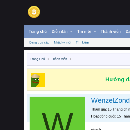
Trang chủ
Diễn đàn
Tin mới
Thành viên
Da
Đang truy cập
Nhật ký mới
Tìm kiếm
Trang Chủ
Thành Viên
Hướng dẫ
WenzelZond
W
Tham gia
15 Tháng chí
Hoạt động cuối
15 Thán
Bài viết