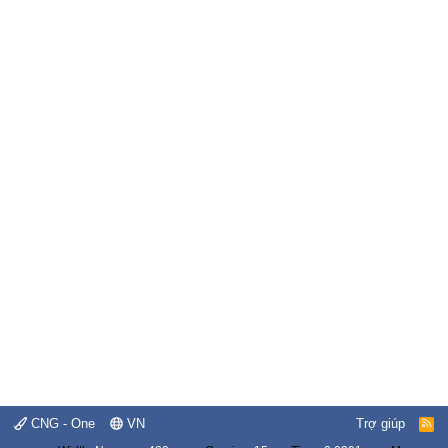
CNG - One
VN
Trợ giúp
R
S