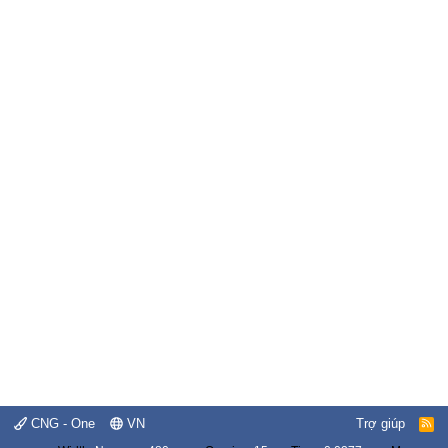
CNG - One
VN
Trợ giúp
R
S