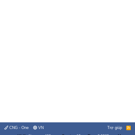
CNG - One
VN
Trợ giúp
R
S