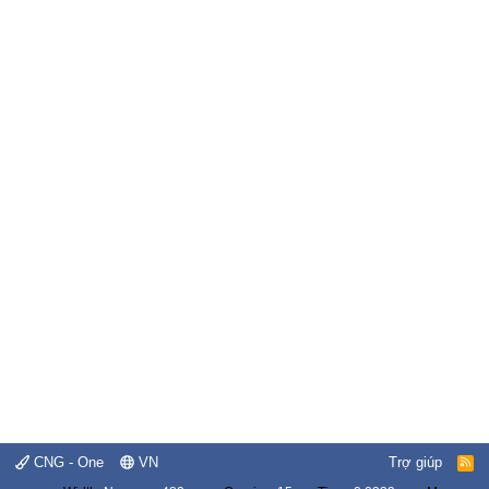
CNG - One
VN
Trợ giúp
R
S