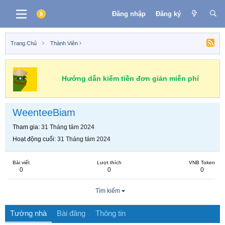
Đăng nhập
Đăng ký
Trang Chủ
Thành Viên
Hướng dẫn kiếm tiền đơn giản miễn phí
WeenteeBiam
Tham gia
31 Tháng tám 2024
Hoạt động cuối
31 Tháng tám 2024
Bài viết
Lượt thích
VNB Token
0
0
0
Tìm kiếm
Tường nhà
Bài đăng
Thông tin