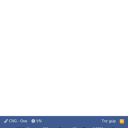
CNG - One
VN
Trợ giúp
R
S