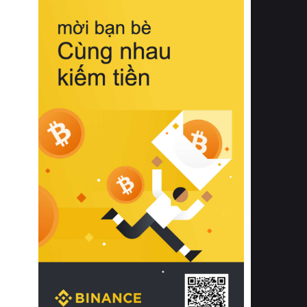
biệt từ bề mặt vải mềm mịn, khả năng
thoáng khí tuyệt vời cho đến độ đàn
hồi chuẩn xác của phần đệm nâng đỡ
cột sống.
Bên cạnh đó, việc lựa chọn các dòng
sản phẩm đạt chuẩn chất lượng quốc
tế còn giúp ngăn ngừa tình trạng kích
ứng da, hạn chế sự phát triển của vi
khuẩn và nấm mốc trong điều kiện
thời tiết nóng ẩm. Bạn có thể tìm hiểu
thêm các nghiên cứu khoa học về tác
động của giấc ngủ và môi trường
phòng ngủ đối với sức khỏe con
người tại Sleep Foundation (External
Link) để có cái nhìn toàn diện hơn.
2. Các tiêu chí vàng khi lựa chọn
chăn ga gối đệm cao cấp cho phòng
ngủ
Để sở hữu một bộ chăn ga gối đệm
cao cấp hoàn hảo cả về thẩm mỹ lẫn
công năng, người tiêu dùng cần cân
nhắc kỹ lưỡng các tiêu chí quan trọng