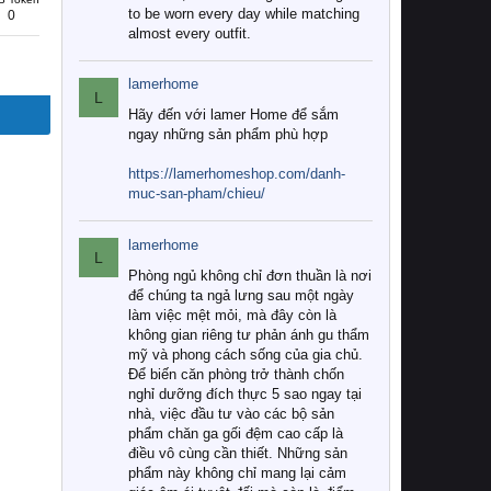
to be worn every day while matching
0
almost every outfit.
lamerhome
L
Hãy đến với lamer Home để sắm
ngay những sản phẩm phù hợp
https://lamerhomeshop.com/danh-
muc-san-pham/chieu/
lamerhome
L
Phòng ngủ không chỉ đơn thuần là nơi
để chúng ta ngả lưng sau một ngày
làm việc mệt mỏi, mà đây còn là
không gian riêng tư phản ánh gu thẩm
mỹ và phong cách sống của gia chủ.
Để biến căn phòng trở thành chốn
nghỉ dưỡng đích thực 5 sao ngay tại
nhà, việc đầu tư vào các bộ sản
phẩm chăn ga gối đệm cao cấp là
điều vô cùng cần thiết. Những sản
phẩm này không chỉ mang lại cảm