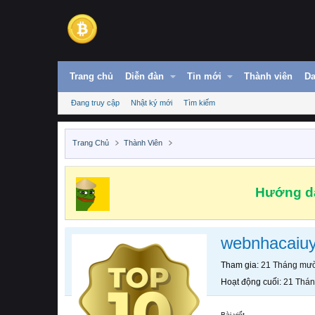
Trang chủ
Diễn đàn
Tin mới
Thành viên
Da
Đang truy cập
Nhật ký mới
Tìm kiếm
Trang Chủ
Thành Viên
Hướng dẫ
webnhacaiuy
Tham gia
21 Tháng mườ
Hoạt động cuối
21 Thán
Bài viết