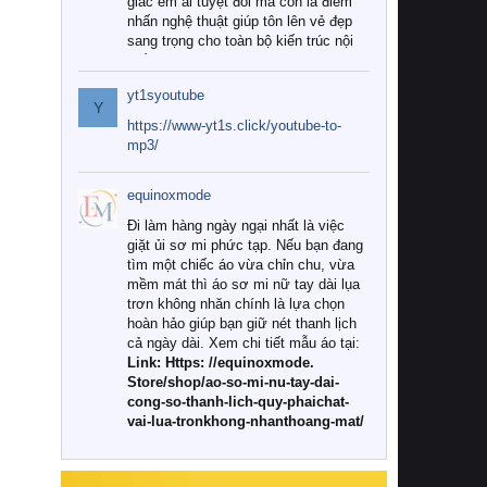
giác êm ái tuyệt đối mà còn là điểm
nhấn nghệ thuật giúp tôn lên vẻ đẹp
sang trọng cho toàn bộ kiến trúc nội
thất.
yt1syoutube
Tuy nhiên, giữa thị trường đa dạng
Y
với vô vàn thương hiệu và mẫu mã
https://www-yt1s.click/youtube-to-
như hiện nay, làm thế nào để chọn
mp3/
được những bộ chăn ga gối đệm cao
cấp thực sự chất lượng, phù hợp với
equinoxmode
khí hậu và nhu cầu sử dụng của gia
đình? Hãy cùng chúng tôi đi tìm lời
Đi làm hàng ngày ngại nhất là việc
giải đáp chi tiết qua bài viết dưới đây.
giặt ủi sơ mi phức tạp. Nếu bạn đang
tìm một chiếc áo vừa chỉn chu, vừa
1. Tại sao các gia đình hiện đại lại ưa
mềm mát thì áo sơ mi nữ tay dài lụa
chuộng chăn ga gối đệm cao cấp?
trơn không nhăn chính là lựa chọn
hoàn hảo giúp bạn giữ nét thanh lịch
Khác với các dòng sản phẩm thông
cả ngày dài. Xem chi tiết mẫu áo tại:
thường, những bộ chăn ga gối đệm
Link: Https: //equinoxmode.
cao cấp trải qua quy trình sản xuất
Store/shop/ao-so-mi-nu-tay-dai-
nghiêm ngặt từ khâu chọn lọc nguyên
cong-so-thanh-lich-quy-phaichat-
liệu tự nhiên đến công nghệ dệt
vai-lua-tronkhong-nhanthoang-mat/
nhuộm hiện đại không chứa hóa chất
độc hại. Khi sử dụng dòng sản phẩm
này, bạn sẽ cảm nhận rõ rệt sự khác