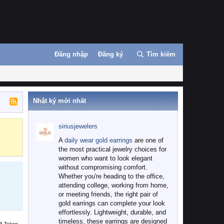
Đăng nhập
Đăng ký
Tìm kiếm
Nhật ký mới nhất
siriusjewelers
Binance
MEXC
A
daily wear gold earrings
are one of
the most practical jewelry choices for
women who want to look elegant
without compromising comfort.
Whether you're heading to the office,
attending college, working from home,
or meeting friends, the right pair of
gold earrings can complete your look
effortlessly. Lightweight, durable, and
timeless, these earrings are designed
B Token