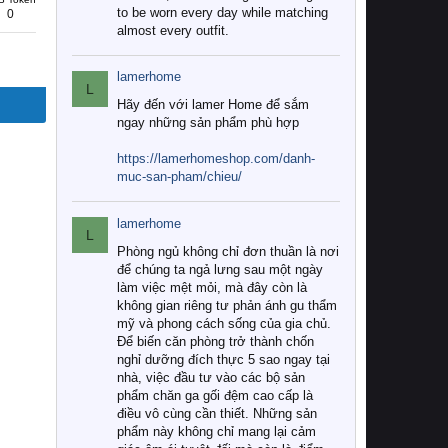
to be worn every day while matching
0
almost every outfit.
lamerhome
L
Hãy đến với lamer Home để sắm
ngay những sản phẩm phù hợp
https://lamerhomeshop.com/danh-
muc-san-pham/chieu/
lamerhome
L
Phòng ngủ không chỉ đơn thuần là nơi
để chúng ta ngả lưng sau một ngày
làm việc mệt mỏi, mà đây còn là
không gian riêng tư phản ánh gu thẩm
mỹ và phong cách sống của gia chủ.
Để biến căn phòng trở thành chốn
nghỉ dưỡng đích thực 5 sao ngay tại
nhà, việc đầu tư vào các bộ sản
phẩm chăn ga gối đệm cao cấp là
điều vô cùng cần thiết. Những sản
phẩm này không chỉ mang lại cảm