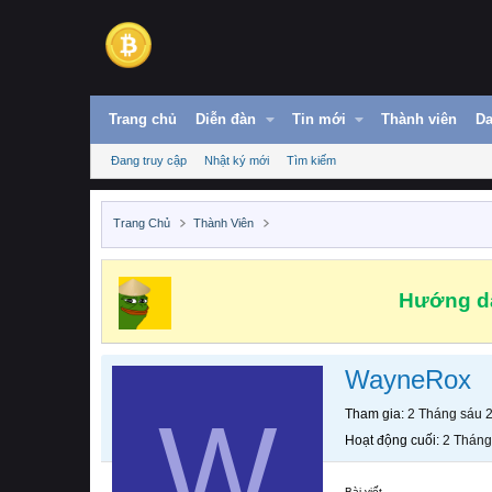
Trang chủ
Diễn đàn
Tin mới
Thành viên
Da
Đang truy cập
Nhật ký mới
Tìm kiếm
Trang Chủ
Thành Viên
Hướng dẫ
WayneRox
W
Tham gia
2 Tháng sáu 
Hoạt động cuối
2 Tháng
Bài viết