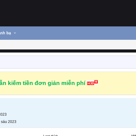
nh bạ
n kiếm tiền đơn giản miễn phí
2023
 sáu 2023
Lượt thích
VN