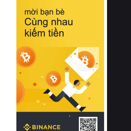
biệt từ bề mặt vải mềm mịn, khả năng
thoáng khí tuyệt vời cho đến độ đàn
hồi chuẩn xác của phần đệm nâng đỡ
cột sống.
Bên cạnh đó, việc lựa chọn các dòng
sản phẩm đạt chuẩn chất lượng quốc
tế còn giúp ngăn ngừa tình trạng kích
ứng da, hạn chế sự phát triển của vi
khuẩn và nấm mốc trong điều kiện
thời tiết nóng ẩm. Bạn có thể tìm hiểu
thêm các nghiên cứu khoa học về tác
động của giấc ngủ và môi trường
phòng ngủ đối với sức khỏe con
người tại Sleep Foundation (External
Link) để có cái nhìn toàn diện hơn.
2. Các tiêu chí vàng khi lựa chọn
chăn ga gối đệm cao cấp cho phòng
ngủ
Để sở hữu một bộ chăn ga gối đệm
cao cấp hoàn hảo cả về thẩm mỹ lẫn
công năng, người tiêu dùng cần cân
nhắc kỹ lưỡng các tiêu chí quan trọng