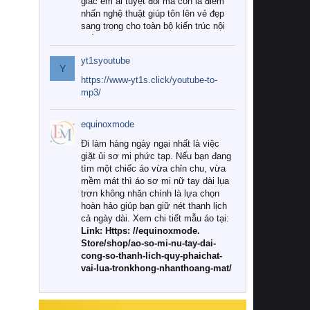
giác êm ái tuyệt đối mà còn là điểm
nhấn nghệ thuật giúp tôn lên vẻ đẹp
sang trọng cho toàn bộ kiến trúc nội
thất.
yt1syoutube
Tuy nhiên, giữa thị trường đa dạng
Y
với vô vàn thương hiệu và mẫu mã
https://www-yt1s.click/youtube-to-
như hiện nay, làm thế nào để chọn
mp3/
được những bộ chăn ga gối đệm cao
cấp thực sự chất lượng, phù hợp với
equinoxmode
khí hậu và nhu cầu sử dụng của gia
đình? Hãy cùng chúng tôi đi tìm lời
Đi làm hàng ngày ngại nhất là việc
giải đáp chi tiết qua bài viết dưới đây.
giặt ủi sơ mi phức tạp. Nếu bạn đang
tìm một chiếc áo vừa chỉn chu, vừa
1. Tại sao các gia đình hiện đại lại ưa
mềm mát thì áo sơ mi nữ tay dài lụa
chuộng chăn ga gối đệm cao cấp?
trơn không nhăn chính là lựa chọn
hoàn hảo giúp bạn giữ nét thanh lịch
Khác với các dòng sản phẩm thông
cả ngày dài. Xem chi tiết mẫu áo tại:
thường, những bộ chăn ga gối đệm
Link: Https: //equinoxmode.
cao cấp trải qua quy trình sản xuất
Store/shop/ao-so-mi-nu-tay-dai-
nghiêm ngặt từ khâu chọn lọc nguyên
cong-so-thanh-lich-quy-phaichat-
liệu tự nhiên đến công nghệ dệt
vai-lua-tronkhong-nhanthoang-mat/
nhuộm hiện đại không chứa hóa chất
độc hại. Khi sử dụng dòng sản phẩm
này, bạn sẽ cảm nhận rõ rệt sự khác