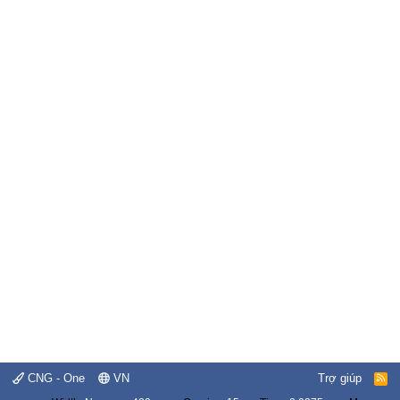
CNG - One
VN
Trợ giúp
R
S